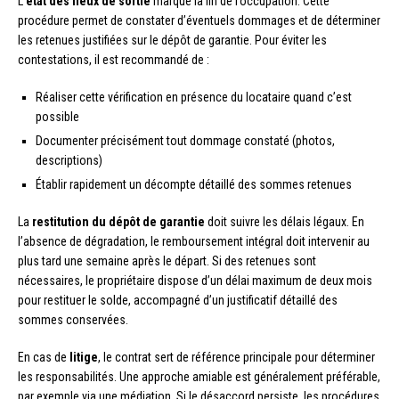
L’
état des lieux de sortie
marque la fin de l’occupation. Cette
procédure permet de constater d’éventuels dommages et de déterminer
les retenues justifiées sur le dépôt de garantie. Pour éviter les
contestations, il est recommandé de :
Réaliser cette vérification en présence du locataire quand c’est
possible
Documenter précisément tout dommage constaté (photos,
descriptions)
Établir rapidement un décompte détaillé des sommes retenues
La
restitution du dépôt de garantie
doit suivre les délais légaux. En
l’absence de dégradation, le remboursement intégral doit intervenir au
plus tard une semaine après le départ. Si des retenues sont
nécessaires, le propriétaire dispose d’un délai maximum de deux mois
pour restituer le solde, accompagné d’un justificatif détaillé des
sommes conservées.
En cas de
litige
, le contrat sert de référence principale pour déterminer
les responsabilités. Une approche amiable est généralement préférable,
par exemple via une médiation. Si le désaccord persiste, les procédures