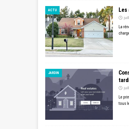
Les 
ACTU
jui
La rén
charge
Cons
JARDIN
tard
jui
Le pri
tous l