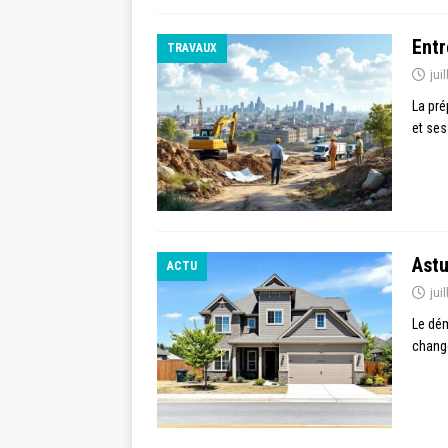
Entr
TRAVAUX
jui
La pré
et ses
Astu
ACTU
jui
Le dém
change