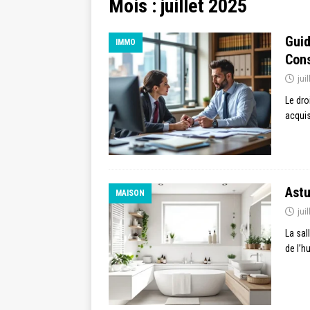
Mois :
juillet 2025
Guid
IMMO
Cons
jui
Le dro
acquis
Astu
MAISON
jui
La sal
de l’h