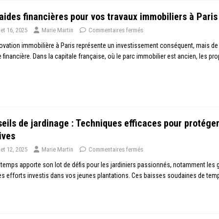
aides financières pour vos travaux immobiliers à Paris
llet 16, 2025
Marie Martin
Commentaires fermés
ovation immobilière à Paris représente un investissement conséquent, mais de 
 financière. Dans la capitale française, où le parc immobilier est ancien, les pr
eils de jardinage : Techniques efficaces pour protége
ives
llet 12, 2025
Marie Martin
Commentaires fermés
ntemps apporte son lot de défis pour les jardiniers passionnés, notamment les g
es efforts investis dans vos jeunes plantations. Ces baisses soudaines de tem