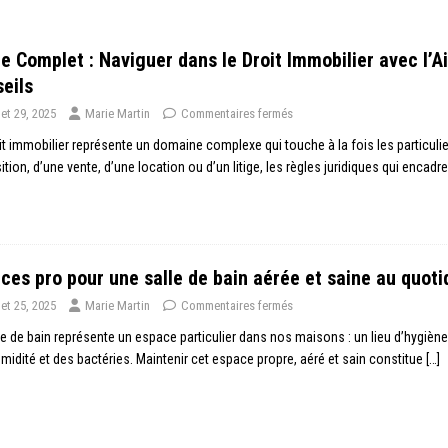
e Complet : Naviguer dans le Droit Immobilier avec l’A
eils
llet 29, 2025
Marie Martin
Commentaires fermés
it immobilier représente un domaine complexe qui touche à la fois les particulie
ition, d’une vente, d’une location ou d’un litige, les règles juridiques qui encad
ces pro pour une salle de bain aérée et saine au quoti
llet 25, 2025
Marie Martin
Commentaires fermés
le de bain représente un espace particulier dans nos maisons : un lieu d’hygiène
umidité et des bactéries. Maintenir cet espace propre, aéré et sain constitue
[…]