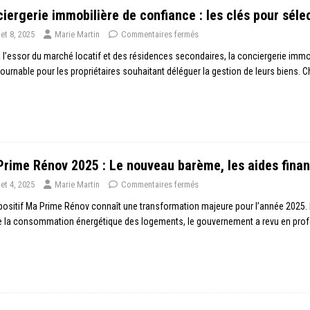
iergerie immobilière de confiance : les clés pour sélec
llet 8, 2025
Marie Martin
Commentaires fermés
 l’essor du marché locatif et des résidences secondaires, la conciergerie im
ournable pour les propriétaires souhaitant déléguer la gestion de leurs biens. Ch
rime Rénov 2025 : Le nouveau barème, les aides financi
llet 4, 2025
Marie Martin
Commentaires fermés
positif Ma Prime Rénov connaît une transformation majeure pour l’année 2025. 
re la consommation énergétique des logements, le gouvernement a revu en pro