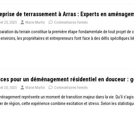
eprise de terrassement à Arras : Experts en aménagem
llet 25, 2025
Marie Martin
Commentaires fermés
paration du terrain constitue la première étape fondamentale de tout projet de
 environs, les propriétaires et entrepreneurs font face à des défis spécifiques li
ces pour un déménagement résidentiel en douceur : gé
llet 20, 2025
Marie Martin
Commentaires fermés
énagement représente un moment de transition majeur dans la vie. Qu’il s’agis
r de région, cette expérience combine excitation et stress. Selon les statisti