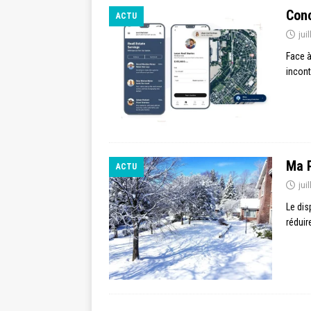
Conc
ACTU
jui
Face à
incont
Ma P
ACTU
jui
Le dis
rédui