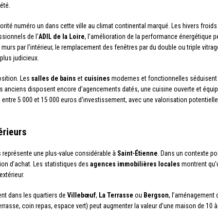
été.
orité numéro un dans cette ville au climat continental marqué. Les hivers froids
sionnels de l’
ADIL de la Loire
, l’amélioration de la performance énergétique p
s murs par l’intérieur, le remplacement des fenêtres par du double ou triple vitra
plus judicieux.
sition. Les
salles de bains
et
cuisines
modernes et fonctionnelles séduisent 
 anciens disposent encore d’agencements datés, une cuisine ouverte et équip
z entre 5 000 et 15 000 euros d’investissement, avec une valorisation potentielle
érieurs
 représente une plus-value considérable à
Saint-Étienne
. Dans un contexte pos
ion d’achat. Les statistiques des
agences immobilières locales
montrent qu’
xtérieur.
nt dans les quartiers de
Villebœuf
,
La Terrasse
ou
Bergson
, l’aménagement d
terrasse, coin repas, espace vert) peut augmenter la valeur d’une maison de 10 à