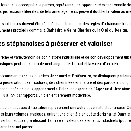
, lorsque la copropriété le permet, représente une opportunité exceptionnelle de
et professions libérales, de tels aménagements peuvent doubler la valeur au mè
 extérieurs doivent être réalisés dans le respect des règles d’urbanisme locale
onuments protégés comme la
Cathédrale Saint-Charles
ou la
Cité du Design
.
es stéphanoises à préserver et valoriser
riche et varié, témoin de son histoire industrielle et de son développement urba
stiques peut considérablement augmenter l’attrait et la valeur d’un bien.
 notamment dans les quartiers
Jacquard
et
Préfecture
, se distinguent par le
La préservation des moulures, des cheminées en marbre et des parquets d’origi
 cachet indéniable aux appartements. Selon les experts de l’
Agence d’Urbanisme
e 10 à 15% par rapport à un bien entièrement modernisé.
ts ou en espaces d’habitation représentent une autre spécificité stéphanoise. Ce
t leurs volumes atypiques, attirent une clientèle en quête d’originalité. Dans le
ent un succès grandissant. La mise en valeur des éléments industriels (poutres
architectural payant.