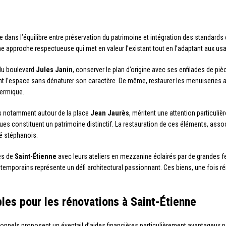
e dans l’équilibre entre préservation du patrimoine et intégration des standard
e approche respectueuse qui met en valeur l’existant tout en l’adaptant aux us
du boulevard
Jules Janin
, conserver le plan d’origine avec ses enfilades de pi
nt l’espace sans dénaturer son caractère. De même, restaurer les menuiseries a
hermique.
s notamment autour de la place
Jean Jaurès
, méritent une attention particuliè
es constituent un patrimoine distinctif. La restauration de ces éléments, asso
é stéphanois.
ues de
Saint-Étienne
avec leurs ateliers en mezzanine éclairés par de grandes fe
emporains représente un défi architectural passionnant. Ces biens, une fois r
les pour les rénovations à Saint-Étienne
tionnels proposent un éventail d’aides financières particulièrement avantageux p