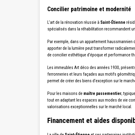
Concilier patrimoine et modernité
L’art de la rénovation réussie à
Saint-Étienne
résid
spécialisés dans la réhabilitation recommandent un
Par exemple, dans un appartement haussmannien 
apporter de la lumière peut transformer radicaleme
de concilier esthétique d’époque et performance t
Les immeubles Art déco des années 1930, présent
ferronneries et leurs façades aux motifs géométriqu
permet de créer des biens d’exception sur le march
Pour les maisons de
maître passementier
, typiq
tout en adaptant les espaces aux modes de vie cont
valorisations exceptionnelles sur le marché local.
Financement et aides disponib
La ville de
Saint-Étienne
et ses partenaires institu