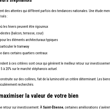
teurs stéphanois
nt des attentes qui diffèrent parfois des tendances nationales. Une étude men
isés :
ù les hivers peuvent être rigoureux
estes (balcon, terrasse, cour)
pour les éléments architecturaux typiques
articulier le tramway
e dans certains quartiers centraux
dent à ces critères sont ceux qui génèrent le meilleur retour sur investissem
 15 à 20% sur le marché stéphanois actuel.
e construite sur des collines, fait de la luminosité un critère déterminant. Les bi
ticulièrement recherchés.
maximiser la valeur de votre bien
me retour sur investissement. À
Saint-Étienne
, certaines améliorations s’avèren