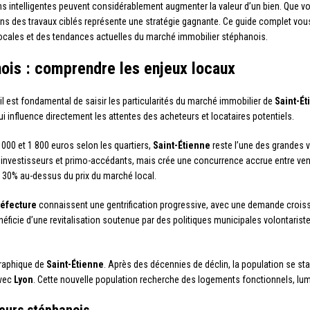
ns intelligentes peuvent considérablement augmenter la valeur d’un bien. Que vo
dans des travaux ciblés représente une stratégie gagnante. Ce guide complet v
locales et des tendances actuelles du marché immobilier stéphanois.
ois : comprendre les enjeux locaux
il est fondamental de saisir les particularités du marché immobilier de
Saint-É
qui influence directement les attentes des acheteurs et locataires potentiels.
 000 et 1 800 euros selon les quartiers,
Saint-Étienne
reste l’une des grandes v
ux investisseurs et primo-accédants, mais crée une concurrence accrue entre ve
 30% au-dessus du prix du marché local.
réfecture
connaissent une gentrification progressive, avec une demande cro
éficie d’une revitalisation soutenue par des politiques municipales volontaris
graphique de
Saint-Étienne
. Après des décennies de déclin, la population se stab
avec
Lyon
. Cette nouvelle population recherche des logements fonctionnels, lu