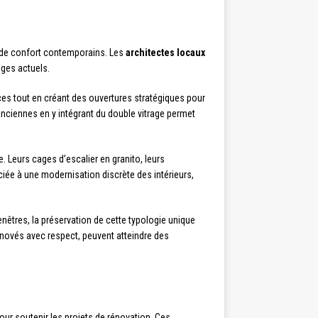
s de confort contemporains. Les
architectes locaux
ages actuels.
èces tout en créant des ouvertures stratégiques pour
nciennes en y intégrant du double vitrage permet
re. Leurs cages d’escalier en granito, leurs
ciée à une modernisation discrète des intérieurs,
nêtres, la préservation de cette typologie unique
énovés avec respect, peuvent atteindre des
our soutenir les projets de rénovation. Ces