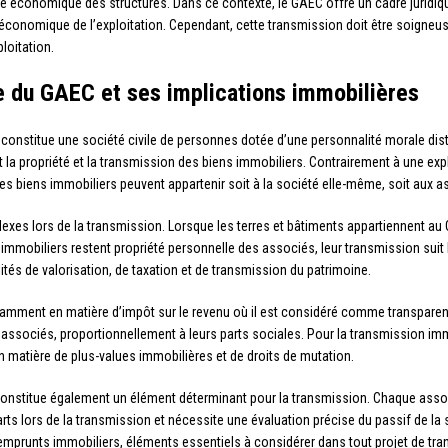
ité économique des structures. Dans ce contexte, le GAEC offre un cadre juridiq
é économique de l’exploitation. Cependant, cette transmission doit être soigneus
loitation.
e du GAEC et ses implications immobilières
nstitue une société civile de personnes dotée d’une personnalité morale disti
a propriété et la transmission des biens immobiliers. Contrairement à une exploi
es biens immobiliers peuvent appartenir soit à la société elle-même, soit aux as
exes lors de la transmission. Lorsque les terres et bâtiments appartiennent au G
 immobiliers restent propriété personnelle des associés, leur transmission suit le
lités de valorisation, de taxation et de transmission du patrimoine.
tamment en matière d’impôt sur le revenu où il est considéré comme transparent.
ssociés, proportionnellement à leurs parts sociales. Pour la transmission immob
en matière de plus-values immobilières et de droits de mutation.
constitue également un élément déterminant pour la transmission. Chaque asso
parts lors de la transmission et nécessite une évaluation précise du passif de l
 emprunts immobiliers, éléments essentiels à considérer dans tout projet de tr