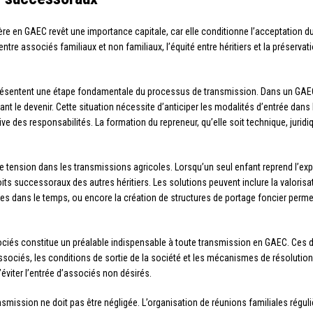
re en GAEC revêt une importance capitale, car elle conditionne l’acceptation du
ntre associés familiaux et non familiaux, l’équité entre héritiers et la préservatio
eprésentent une étape fondamentale du processus de transmission. Dans un GAEC f
t le devenir. Cette situation nécessite d’anticiper les modalités d’entrée dans 
 des responsabilités. La formation du repreneur, qu’elle soit technique, jurid
e tension dans les transmissions agricoles. Lorsqu’un seul enfant reprend l’exploi
droits successoraux des autres héritiers. Les solutions peuvent inclure la valori
nées dans le temps, ou encore la création de structures de portage foncier perme
ociés constitue un préalable indispensable à toute transmission en GAEC. Ces 
ssociés, les conditions de sortie de la société et les mécanismes de résolution
d’éviter l’entrée d’associés non désirés.
smission ne doit pas être négligée. L’organisation de réunions familiales réguli