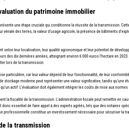
’évaluation du patrimoine immobilier
résente une étape cruciale qui conditionne la réussite de la transmission. Cett
r vénale des terres, la valeur d’usage agricole, la présence de bâtiments d’exploit
t selon leur localisation, leur qualité agronomique et leur potentiel de dévelop
ours des dix dernières années, atteignant environ 6 000 euros l’hectare en 2023.
ter lors de la transmission.
se particulière, car leur valeur dépend de leur fonctionnalité, de leur conformit
 de stockage moderne peut représenter une valeur significative, tandis qu’une
qu’un actif. L’évaluation doit également intégrer les coûts de mise aux normes
t la fiscalité de la transmission. L’administration fiscale peut remettre en cau
t donc essentiel de faire appel à des experts agréés, tels que des notaires spéci
ise professionnelle constitue un investissement nécessaire pour sécuriser la tra
de la transmission