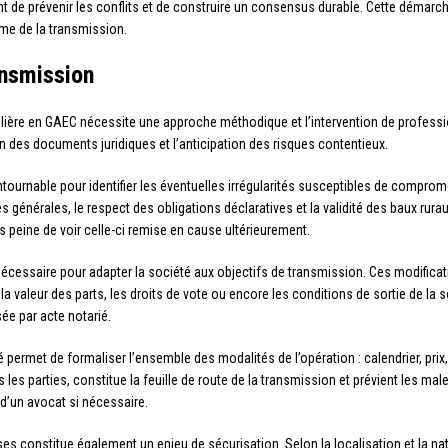
t de prévenir les conflits et de construire un consensus durable. Cette démarch
rme de la transmission.
ansmission
ilière en GAEC nécessite une approche méthodique et l’intervention de professi
tion des documents juridiques et l’anticipation des risques contentieux.
ntournable pour identifier les éventuelles irrégularités susceptibles de comprome
 générales, le respect des obligations déclaratives et la validité des baux rurau
 peine de voir celle-ci remise en cause ultérieurement.
nécessaire pour adapter la société aux objectifs de transmission. Ces modific
 valeur des parts, les droits de vote ou encore les conditions de sortie de la s
ée par acte notarié.
é permet de formaliser l’ensemble des modalités de l’opération : calendrier, pri
es parties, constitue la feuille de route de la transmission et prévient les malen
t d’un avocat si nécessaire.
ses constitue également un enjeu de sécurisation. Selon la localisation et la na