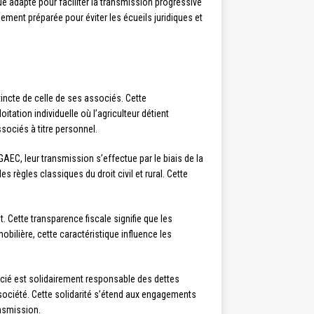
ue adapté pour faciliter la transmission progressive
ement préparée pour éviter les écueils juridiques et
ncte de celle de ses associés. Cette
tation individuelle où l’agriculteur détient
sociés à titre personnel.
AEC, leur transmission s’effectue par le biais de la
s règles classiques du droit civil et rural. Cette
 Cette transparence fiscale signifie que les
ilière, cette caractéristique influence les
cié est solidairement responsable des dettes
a société. Cette solidarité s’étend aux engagements
ansmission.