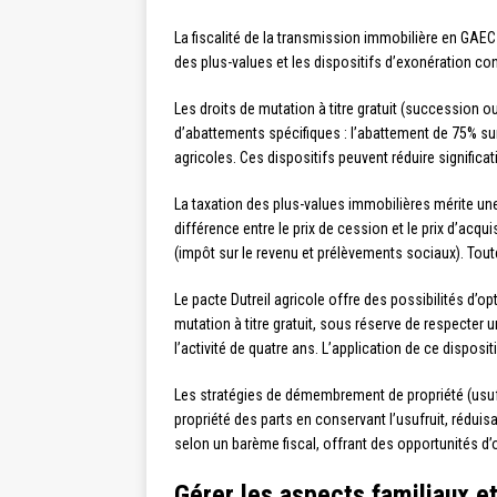
La fiscalité de la transmission immobilière en GAEC
des plus-values et les dispositifs d’exonération con
Les droits de mutation à titre gratuit (succession 
d’abattements spécifiques : l’abattement de 75% sur
agricoles. Ces dispositifs peuvent réduire significa
La taxation des plus-values immobilières mérite une
différence entre le prix de cession et le prix d’acq
(impôt sur le revenu et prélèvements sociaux). Tout
Le pacte Dutreil agricole offre des possibilités d’
mutation à titre gratuit, sous réserve de respecte
l’activité de quatre ans. L’application de ce disposi
Les stratégies de démembrement de propriété (usufr
propriété des parts en conservant l’usufruit, réduisa
selon un barème fiscal, offrant des opportunités d’o
Gérer les aspects familiaux e