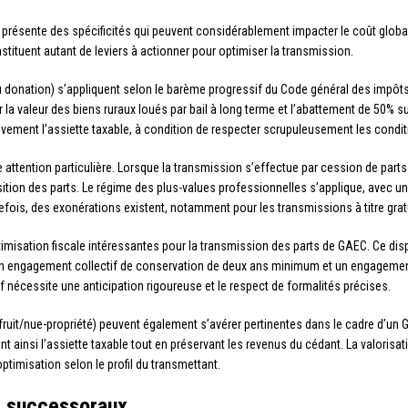
 présente des spécificités qui peuvent considérablement impacter le coût global 
stituent autant de leviers à actionner pour optimiser la transmission.
ou donation) s’appliquent selon le barème progressif du Code général des impôts
 la valeur des biens ruraux loués par bail à long terme et l’abattement de 50% s
tivement l’assiette taxable, à condition de respecter scrupuleusement les condit
 attention particulière. Lorsque la transmission s’effectue par cession de parts 
uisition des parts. Le régime des plus-values professionnelles s’applique, avec 
efois, des exonérations existent, notamment pour les transmissions à titre grat
optimisation fiscale intéressantes pour la transmission des parts de GAEC. Ce di
r un engagement collectif de conservation de deux ans minimum et un engagement
tif nécessite une anticipation rigoureuse et le respect de formalités précises.
uit/nue-propriété) peuvent également s’avérer pertinentes dans le cadre d’un 
nt ainsi l’assiette taxable tout en préservant les revenus du cédant. La valorisati
ptimisation selon le profil du transmettant.
t successoraux