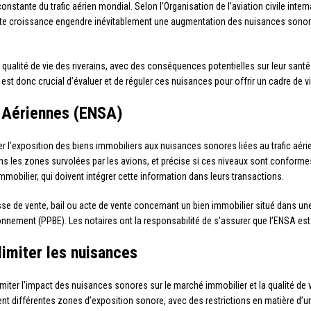
stante du trafic aérien mondial. Selon l’Organisation de l’aviation civile inte
 Cette croissance engendre inévitablement une augmentation des nuisances sono
 qualité de vie des riverains, avec des conséquences potentielles sur leur santé.
Il est donc crucial d’évaluer et de réguler ces nuisances pour offrir un cadre de 
s Aériennes (ENSA)
 l’exposition des biens immobiliers aux nuisances sonores liées au trafic aérien.
ans les zones survolées par les avions, et précise si ces niveaux sont conform
mmobilier, qui doivent intégrer cette information dans leurs transactions.
 de vente, bail ou acte de vente concernant un bien immobilier situé dans une
ronnement (PPBE). Les notaires ont la responsabilité de s’assurer que l’ENSA es
limiter les nuisances
miter l’impact des nuisances sonores sur le marché immobilier et la qualité de v
ent différentes zones d’exposition sonore, avec des restrictions en matière d’