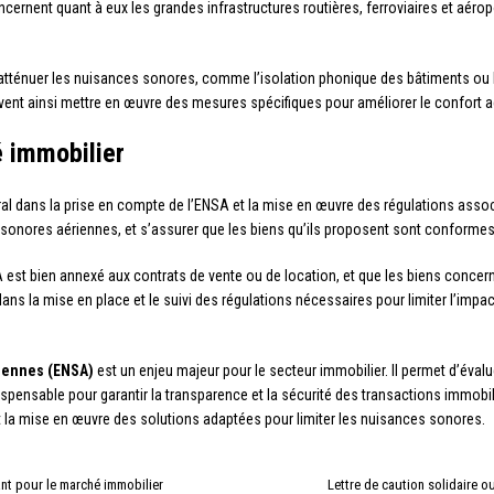
ernent quant à eux les grandes infrastructures routières, ferroviaires et aéropor
tténuer les nuisances sonores, comme l’isolation phonique des bâtiments ou l’
vent ainsi mettre en œuvre des mesures spécifiques pour améliorer le confort 
é immobilier
ral dans la prise en compte de l’ENSA et la mise en œuvre des régulations associ
s sonores aériennes, et s’assurer que les biens qu’ils proposent sont conforme
SA est bien annexé aux contrats de vente ou de location, et que les biens concerné
dans la mise en place et le suivi des régulations nécessaires pour limiter l’im
iennes (ENSA)
est un enjeu majeur pour le secteur immobilier. Il permet d’évalue
indispensable pour garantir la transparence et la sécurité des transactions immob
et la mise en œuvre des solutions adaptées pour limiter les nuisances sonores.
ant pour le marché immobilier
Lettre de caution solidaire o